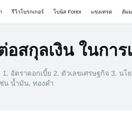
ก
รีวิวโบรกเกอร์
โบนัส Forex
แข่งเทรด
สัม
ผลต่อสกุลเงิน ในก
ex: 1. อัตราดอกเบี้ย 2. ตัวเลขเศรษฐกิจ 3. 
ช่น น้ำมัน, ทองคำ