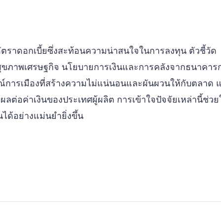
 อัตราดอกเบี้ยซึ่งสะท้อนความน่าสนใจในการลงทุน ตัวชี้วัด
บอกสุขภาพเศรษฐกิจ นโยบายการเงินและการคลังจากธนาคาร
ณ์การเมืองที่สร้างความไม่แน่นอนและผันผวนให้กับตลาด 
ลต่อค่าเงินของประเทศผู้ผลิต การเข้าใจปัจจัยเหล่านี้ช่วย
ด้อย่างแม่นยำยิ่งขึ้น