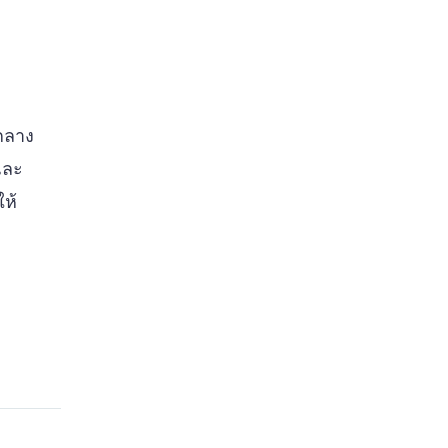
กลาง
และ
ให้