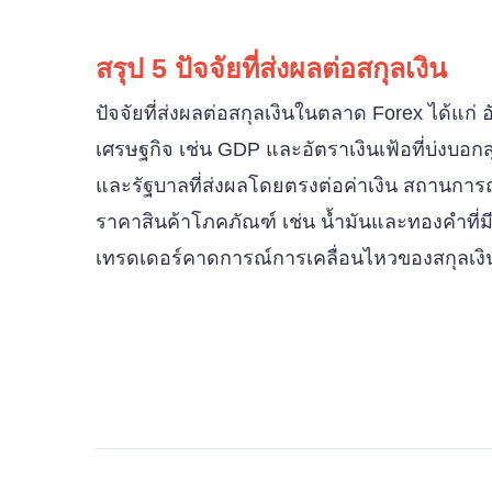
สรุป 5 ปัจจัยที่ส่งผลต่อสกุลเงิน
ปัจจัยที่ส่งผลต่อสกุลเงินในตลาด Forex ได้แก่
เศรษฐกิจ เช่น GDP และอัตราเงินเฟ้อที่บ่ง
และรัฐบาลที่ส่งผลโดยตรงต่อค่าเงิน สถานการ
ราคาสินค้าโภคภัณฑ์ เช่น น้ำมันและทองคำที่มีผ
เทรดเดอร์คาดการณ์การเคลื่อนไหวของสกุลเงินไ