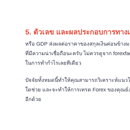
5. ตัวเลข และผลประกอบการทางเ
หรือ GDP ส่งผลต่อราคาของสกุลเงินค่อนข้าง
ที่มีความน่าเชื่อถือนะครับ ไม่ควรดูจาก forex
ในการทำกำไรเลยทีเดียว
ปัจจัยทั้งหมดนี้ทำให้คุณสามารถวิเคราะห์แนวโ
ใดช่วย และจะทำให้การเทรด Forex ของคุณยั่งย
อีกด้วย