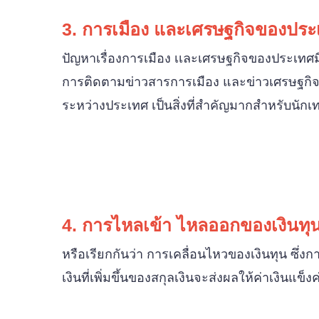
3. การเมือง และเศรษฐกิจของประ
ปัญหาเรื่องการเมือง เเละเศรษฐกิจของประเทศมี
การติดตามข่าวสารการเมือง และข่าวเศรษฐกิจ
ระหว่างประเทศ เป็นสิ่งที่สำคัญมากสำหรับนักเ
4. การไหลเข้า ไหลออกของเงินทุนใ
หรือเรียกกันว่า การเคลื่อนไหวของเงินทุน ซึ
เงินที่เพิ่มขึ้นของสกุลเงินจะส่งผลให้ค่าเงินแข็งค่