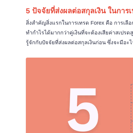
5 ปัจจัยที่ส่งผลต่อสกุลเงิน ในกา
สิ่งสำคัญสิ่งแรกในการเทรด Forex คือ การเลือกคู
ทำกำไรได้มากกว่าคู่เงินที่จะต้องเสียค่าสเปรดส
รู้จักกับปัจจัยที่ส่งผลต่อสกุลเงินก่อน ซึ่งจะมีอ