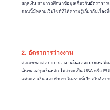
สกุลเงิน สามารถศึกษาข้อมูลเกี่ยวกับอัตรากา
ตอนนี้มีหลายเว็บไซต์ที่ให้ความรู้เกี่ยวกับเรื่อง
2. อัตราการว่างงาน
ตัวเลขของอัตราการว่างานในแต่ละประเทศมีผลอย
เงินของสกุลเงินหลัก ไม่ว่าจะเป็น USA หรือ 
แต่ละค่าเงิน และทำการวิเคราะห์เกี่ยวกับอัตรา