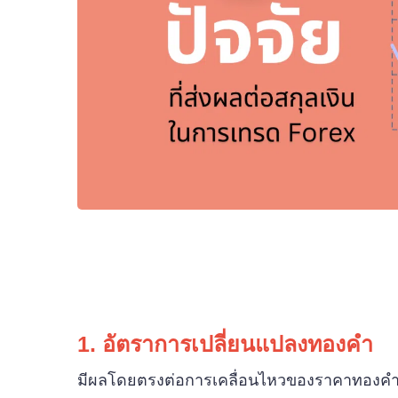
1. อัตราการเปลี่ยนแปลงทองคำ
มีผลโดยตรงต่อการเคลื่อนไหวของราคาทองคำ 