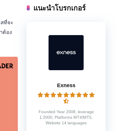
แนะนำโบรกเกอร์
สที่จะ
ราต้อง
Exness
Founded Year 2008, leverage
1:2000, Platforms MT4/MT5,
Website 14 languages