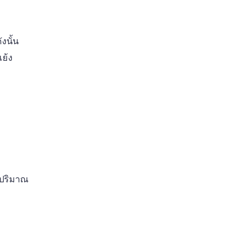
งนั้น
ย้ง
ะปริมาณ