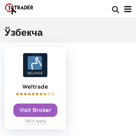
Ўзбекча
Weltrade
Visit Broker
T&Cs Apply