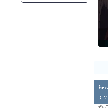
ใบอน
IC M
รีวิ