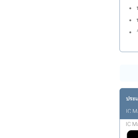
ประเ
IC M
IC M