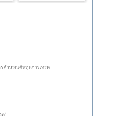
นการคำนวณต้นทุนการเทรด
็อต)