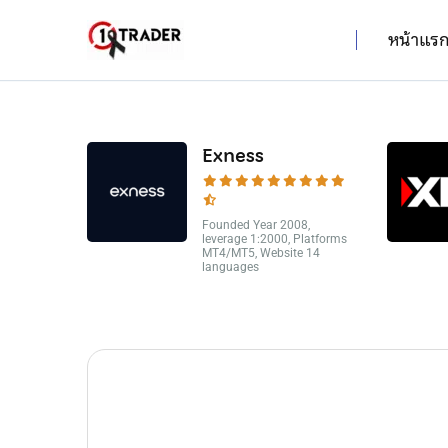
หน้าแร
Exness
Founded Year 2008,
leverage 1:2000, Platforms
MT4/MT5, Website 14
languages