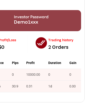
Investor Password
Demo1xxx
Profit/Loss
Trading history
$0
2 Orders
ice
Pips
Profit
Duration
Gain
0
10000.00
0
0
6
30.9
0.31
1d
0.00