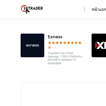
หน้าแร
Exness
Founded Year 2008,
leverage 1:2000, Platforms
MT4/MT5, Website 14
languages