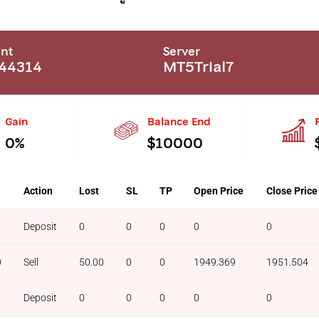
nt
Server
44314
MT5Trial7
Gain
Balance End
0%
$10000
Action
Lost
SL
TP
Open Price
Close Price
Deposit
0
0
0
0
0
D
Sell
50.00
0
0
1949.369
1951.504
Deposit
0
0
0
0
0