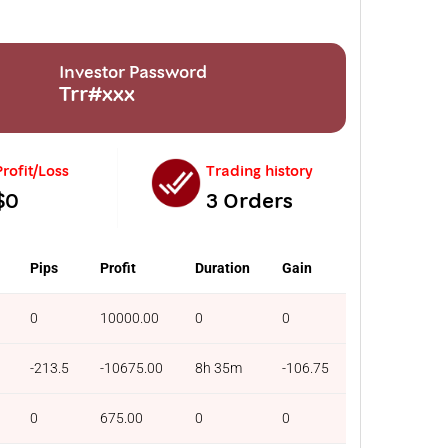
Investor Password
Trr#xxx
Profit/Loss
Trading history
$0
3 Orders
Pips
Profit
Duration
Gain
0
10000.00
0
0
-213.5
-10675.00
8h 35m
-106.75
0
675.00
0
0