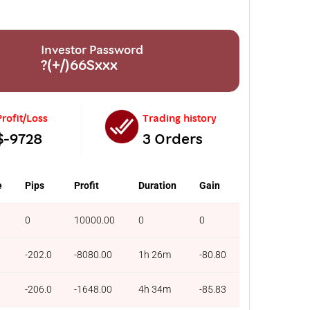
Investor Password
?(+/)66Sxxx
Profit/Loss
Trading history
$-9728
3 Orders
e
Pips
Profit
Duration
Gain
0
10000.00
0
0
-202.0
-8080.00
1h 26m
-80.80
-206.0
-1648.00
4h 34m
-85.83