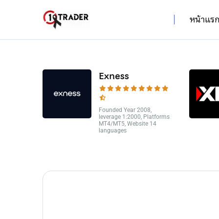
หน้าแร
Exness
Founded Year 2008,
leverage 1:2000, Platforms
MT4/MT5, Website 14
languages