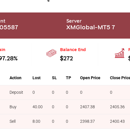
nt
Server
905587
XMGlobal-MT5 7
ain
Balance End
97.28%
$272
l
Action
Lost
SL
TP
Open Price
Close Pric
Deposit
0
0
0
0
0
Buy
40.00
0
0
2407.38
2405.36
Sell
8.00
0
0
2398.37
2400.43