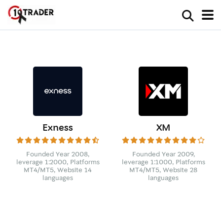
Exness
XM
Founded Year 2008,
Founded Year 2009,
leverage 1:2000, Platforms
leverage 1:1000, Platforms
MT4/MT5, Website 14
MT4/MT5, Website 28
languages
languages