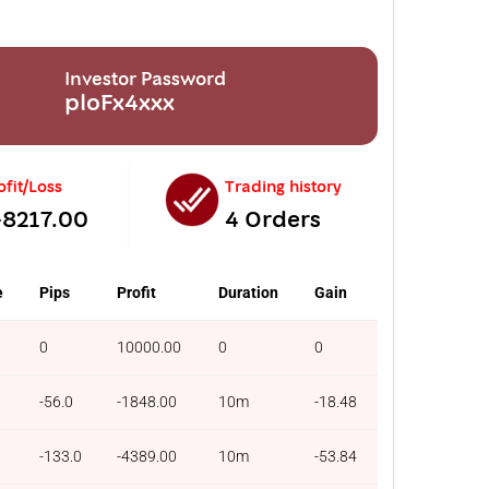
Investor Password
ploFx4xxx
ofit/Loss
Trading history
-8217.00
4 Orders
e
Pips
Profit
Duration
Gain
0
10000.00
0
0
-56.0
-1848.00
10m
-18.48
-133.0
-4389.00
10m
-53.84