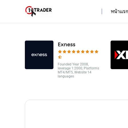
หน้าแร
Exness
Founded Year 2008,
leverage 1:2000, Platforms
MT4/MT5, Website 14
languages