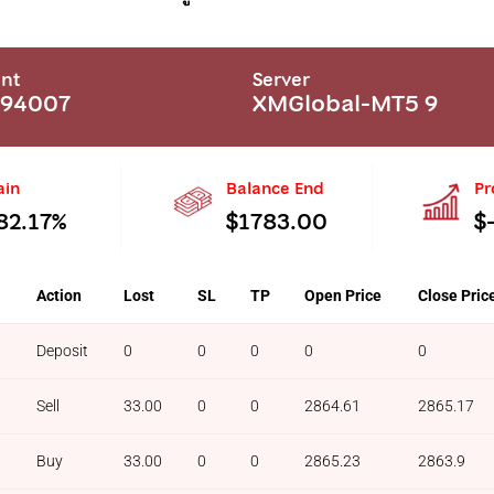
nt
Server
594007
XMGlobal-MT5 9
ain
Balance End
Pr
82.17%
$1783.00
$
l
Action
Lost
SL
TP
Open Price
Close Pric
Deposit
0
0
0
0
0
Sell
33.00
0
0
2864.61
2865.17
Buy
33.00
0
0
2865.23
2863.9