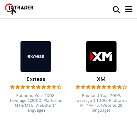
Exness
XM
Founded Year 2008,
Founded Year 2009,
leverage 1:2000, Platforms
leverage 1:1000, Platforms
MT4/MT5, Website 14
MT4/MT5, Website 28
languages
languages