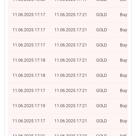
11.06.2025 17:17
11.06.2025 17:21
GOLD
Buy
11.06.2025 17:17
11.06.2025 17:21
GOLD
Buy
11.06.2025 17:17
11.06.2025 17:21
GOLD
Buy
11.06.2025 17:18
11.06.2025 17:21
GOLD
Buy
11.06.2025 17:18
11.06.2025 17:21
GOLD
Buy
11.06.2025 17:17
11.06.2025 17:21
GOLD
Buy
11.06.2025 17:19
11.06.2025 17:21
GOLD
Buy
11.06.2025 17:17
11.06.2025 17:21
GOLD
Buy
11.06.2025 17:21
11.06.2025 17:22
GOLD
Sell