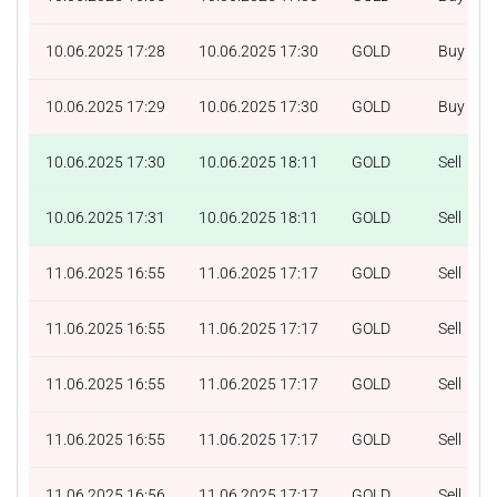
10.06.2025 17:28
10.06.2025 17:30
GOLD
Buy
10.06.2025 17:29
10.06.2025 17:30
GOLD
Buy
10.06.2025 17:30
10.06.2025 18:11
GOLD
Sell
10.06.2025 17:31
10.06.2025 18:11
GOLD
Sell
11.06.2025 16:55
11.06.2025 17:17
GOLD
Sell
11.06.2025 16:55
11.06.2025 17:17
GOLD
Sell
11.06.2025 16:55
11.06.2025 17:17
GOLD
Sell
11.06.2025 16:55
11.06.2025 17:17
GOLD
Sell
11.06.2025 16:56
11.06.2025 17:17
GOLD
Sell