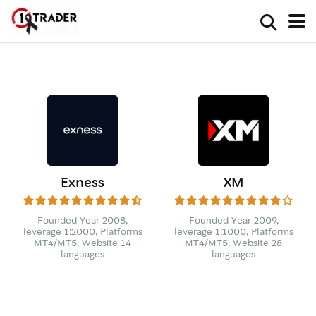
Exness
XM
Founded Year 2008,
Founded Year 2009,
leverage 1:2000, Platforms
leverage 1:1000, Platforms
MT4/MT5, Website 14
MT4/MT5, Website 28
languages
languages