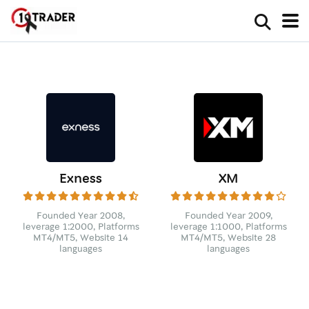
Exness
XM
Founded Year 2008,
Founded Year 2009,
leverage 1:2000, Platforms
leverage 1:1000, Platforms
MT4/MT5, Website 14
MT4/MT5, Website 28
languages
languages