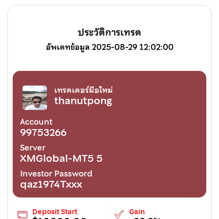
ประวัติการเทรด
อัพเดทข้อมูล 2025-08-29 12:02:00
เทรดเดอร์มือใหม่
thanutpong
Account
99753266
Server
XMGlobal-MT5 5
Investor Password
qaz1974Txxx
Deposit Start
Gain