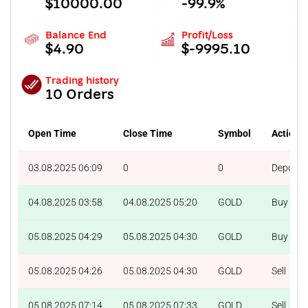
$10000.00
-99.9%
Balance End
Profit/Loss
$4.90
$-9995.10
Trading history
10 Orders
Open Time
Close Time
Symbol
Action
03.08.2025 06:09
0
0
Deposit
04.08.2025 03:58
04.08.2025 05:20
GOLD
Buy
05.08.2025 04:29
05.08.2025 04:30
GOLD
Buy
05.08.2025 04:26
05.08.2025 04:30
GOLD
Sell
05.08.2025 07:14
05.08.2025 07:33
GOLD
Sell