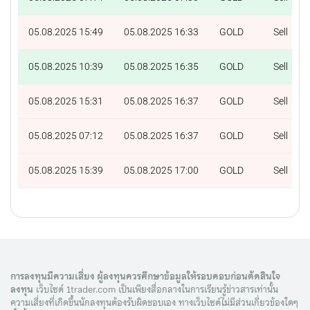
05.08.2025 15:49
05.08.2025 16:33
GOLD
Sell
05.08.2025 10:39
05.08.2025 16:35
GOLD
Sell
05.08.2025 15:31
05.08.2025 16:37
GOLD
Sell
05.08.2025 07:12
05.08.2025 16:37
GOLD
Sell
05.08.2025 15:39
05.08.2025 17:00
GOLD
Sell
การลงทุนมีความเสี่ยง ผู้ลงทุนควรศึกษาข้อมูลให้รอบคอบก่อนตัดสินใจ
ลงทุน
เว็บไซต์ 1trader.com เป็นเพียงสื่อกลางในการเรียนรู้ข่าวสารเท่านั้น
ความเสี่ยงที่เกิดขึ้นนักลงทุนต้องรับผิดชอบเอง ทางเว็บไซต์ไม่มีส่วนเกี่ยวข้องใดๆ