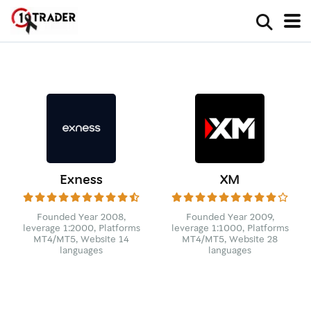
Exness
XM
Founded Year 2008,
Founded Year 2009,
leverage 1:2000, Platforms
leverage 1:1000, Platforms
MT4/MT5, Website 14
MT4/MT5, Website 28
languages
languages