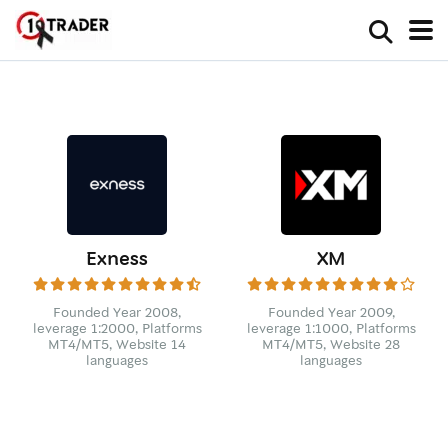
Exness
XM
Founded Year 2008,
Founded Year 2009,
leverage 1:2000, Platforms
leverage 1:1000, Platforms
MT4/MT5, Website 14
MT4/MT5, Website 28
languages
languages