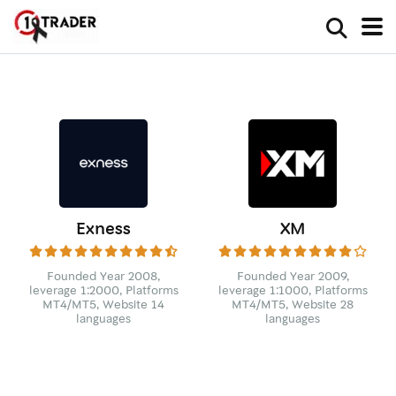
Exness
XM
Founded Year 2008,
Founded Year 2009,
leverage 1:2000, Platforms
leverage 1:1000, Platforms
MT4/MT5, Website 14
MT4/MT5, Website 28
languages
languages