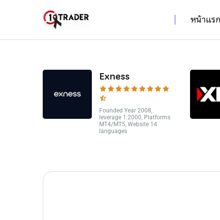
หน้าแร
Exness
Founded Year 2008,
leverage 1:2000, Platforms
MT4/MT5, Website 14
languages