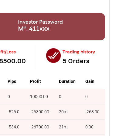
Investor Password
M*_411xxx
fit/Loss
Trading history
-8500.00
5 Orders
Pips
Profit
Duration
Gain
0
10000.00
0
0
-526.0
-26300.00
20m
-263.00
-534.0
-26700.00
21m
0.00