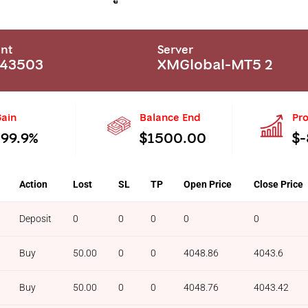
nt
Server
543503
XMGlobal-MT5 2
ain
Balance End
Pro
-99.9%
$1500.00
$
Action
Lost
SL
TP
Open Price
Close Price
Deposit
0
0
0
0
0
Buy
50.00
0
0
4048.86
4043.6
Buy
50.00
0
0
4048.76
4043.42