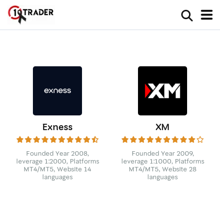
Exness
XM
Founded Year 2008,
Founded Year 2009,
leverage 1:2000, Platforms
leverage 1:1000, Platforms
MT4/MT5, Website 14
MT4/MT5, Website 28
languages
languages