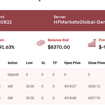
nt
Server
80822
HFMarketsGlobal-D
ain
Balance End
Pro
91.63%
$8370.00
$-
Action
Lost
SL
TP
Open Price
Close Price
Deposit
0
0
0
0
0
D
Sell
55.00
0
0
4318.57
4326.15
D
Sell
55.00
0
0
4318.68
4327.76