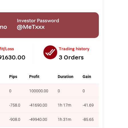
Investor Password
emo
@MeTxxx
fit/Loss
Trading history
91630.00
3 Orders
Pips
Profit
Duration
Gain
0
100000.00
0
0
-758.0
-41690.00
1h 17m
-41.69
-908.0
-49940.00
1h 31m
-85.65