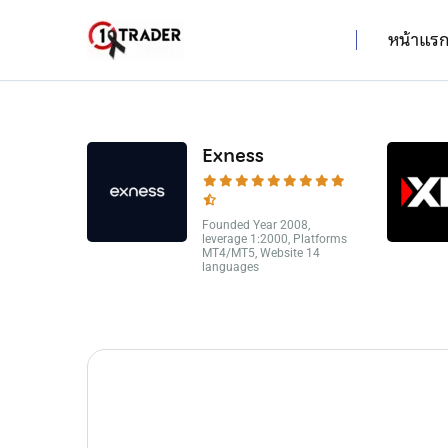
หน้าแร
Exness
Founded Year 2008,
leverage 1:2000, Platforms
MT4/MT5, Website 14
languages