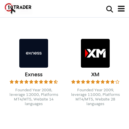
Exness
XM
Founded Year 2008,
Founded Year 2009,
leverage 1:2000, Platforms
leverage 1:1000, Platforms
MT4/MT5, Website 14
MT4/MT5, Website 28
languages
languages