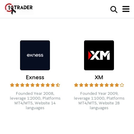
Exness
XM
Founded Year 2008,
Founded Year 2009,
leverage 1:2000, Platforms
leverage 1:1000, Platforms
MT4/MT5, Website 14
MT4/MT5, Website 28
languages
languages