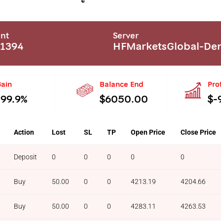
nt
Server
1394
HFMarketsGlobal-D
ain
Balance End
Prof
-99.9%
$6050.00
$-
Action
Lost
SL
TP
Open Price
Close Price
Deposit
0
0
0
0
0
Buy
50.00
0
0
4213.19
4204.66
Buy
50.00
0
0
4283.11
4263.53