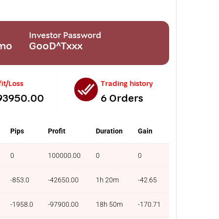
Investor Password
emo
GooD^Txxx
it/Loss
Trading history
93950.00
6 Orders
Pips
Profit
Duration
Gain
0
100000.00
0
0
-853.0
-42650.00
1h 20m
-42.65
-1958.0
-97900.00
18h 50m
-170.71