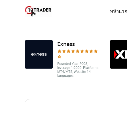
หน้าแร
Exness
Founded Year 2008,
leverage 1:2000, Platforms
MT4/MT5, Website 14
languages