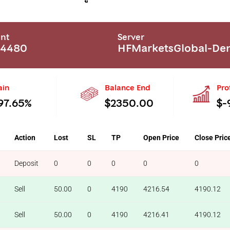
nt
Server
94480
HFMarketsGlobal-D
ain
Balance End
Pro
97.65%
$2350.00
$-
Action
Lost
SL
TP
Open Price
Close Pric
Deposit
0
0
0
0
0
Sell
50.00
0
4190
4216.54
4190.12
Sell
50.00
0
4190
4216.41
4190.12