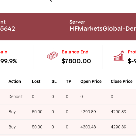
nt
Server
5642
HFMarketsGlobal-D
ain
Balance End
Pro
-99.9%
$7800.00
$-
Action
Lost
SL
TP
Open Price
Close Price
Deposit
0
0
0
0
0
Buy
50.00
0
0
4299.89
4290.39
Buy
50.00
0
0
4300.48
4290.39