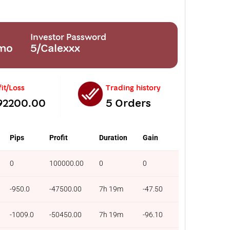
Investor Password
emo
5/Calexxx
fit/Loss
Trading history
92200.00
5 Orders
Pips
Profit
Duration
Gain
0
100000.00
0
0
-950.0
-47500.00
7h 19m
-47.50
-1009.0
-50450.00
7h 19m
-96.10