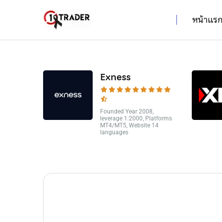
หน้าแร
Exness
Founded Year 2008,
leverage 1:2000, Platforms
MT4/MT5, Website 14
languages