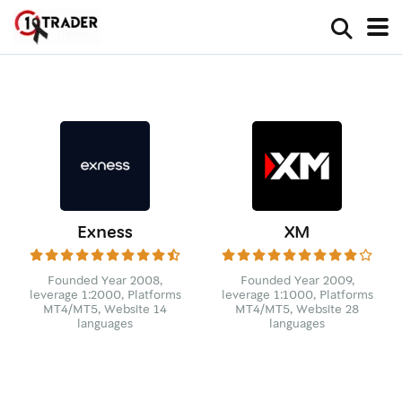
Exness
XM
Founded Year 2008,
Founded Year 2009,
leverage 1:2000, Platforms
leverage 1:1000, Platforms
MT4/MT5, Website 14
MT4/MT5, Website 28
languages
languages