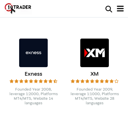
Exness
XM
Founded Year 2008,
Founded Year 2009,
leverage 1:2000, Platforms
leverage 1:1000, Platforms
MT4/MT5, Website 14
MT4/MT5, Website 28
languages
languages