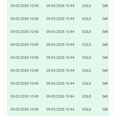
09.03.2026 10:40
09.03.2026 10:44
GOLD
Sell
09.03.2026 10:40
09.03.2026 10:44
GOLD
Sell
09.03.2026 10:40
09.03.2026 10:44
GOLD
Sell
09.03.2026 10:40
09.03.2026 10:44
GOLD
Sell
09.03.2026 10:40
09.03.2026 10:44
GOLD
Sell
09.03.2026 10:40
09.03.2026 10:44
GOLD
Sell
09.03.2026 10:40
09.03.2026 10:44
GOLD
Sell
09.03.2026 10:40
09.03.2026 10:44
GOLD
Sell
09.03.2026 10:40
09.03.2026 10:44
GOLD
Sell