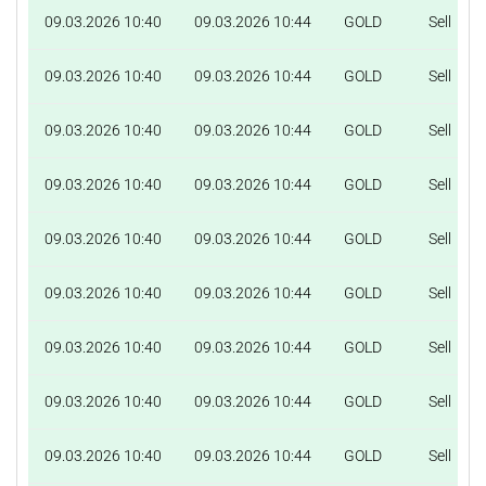
09.03.2026 10:40
09.03.2026 10:44
GOLD
Sell
09.03.2026 10:40
09.03.2026 10:44
GOLD
Sell
09.03.2026 10:40
09.03.2026 10:44
GOLD
Sell
09.03.2026 10:40
09.03.2026 10:44
GOLD
Sell
09.03.2026 10:40
09.03.2026 10:44
GOLD
Sell
09.03.2026 10:40
09.03.2026 10:44
GOLD
Sell
09.03.2026 10:40
09.03.2026 10:44
GOLD
Sell
09.03.2026 10:40
09.03.2026 10:44
GOLD
Sell
09.03.2026 10:40
09.03.2026 10:44
GOLD
Sell