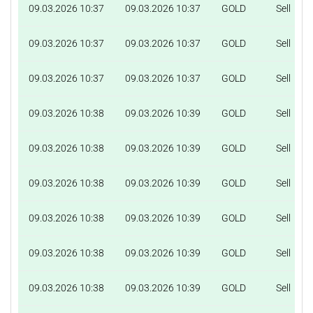
09.03.2026 10:37
09.03.2026 10:37
GOLD
Sell
09.03.2026 10:37
09.03.2026 10:37
GOLD
Sell
09.03.2026 10:37
09.03.2026 10:37
GOLD
Sell
09.03.2026 10:38
09.03.2026 10:39
GOLD
Sell
09.03.2026 10:38
09.03.2026 10:39
GOLD
Sell
09.03.2026 10:38
09.03.2026 10:39
GOLD
Sell
09.03.2026 10:38
09.03.2026 10:39
GOLD
Sell
09.03.2026 10:38
09.03.2026 10:39
GOLD
Sell
09.03.2026 10:38
09.03.2026 10:39
GOLD
Sell