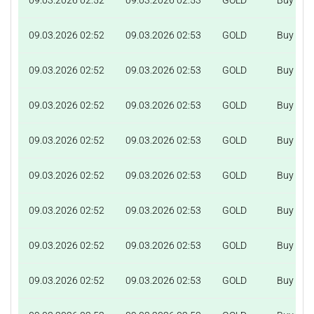
09.03.2026 02:52
09.03.2026 02:53
GOLD
Buy
09.03.2026 02:52
09.03.2026 02:53
GOLD
Buy
09.03.2026 02:52
09.03.2026 02:53
GOLD
Buy
09.03.2026 02:52
09.03.2026 02:53
GOLD
Buy
09.03.2026 02:52
09.03.2026 02:53
GOLD
Buy
09.03.2026 02:52
09.03.2026 02:53
GOLD
Buy
09.03.2026 02:52
09.03.2026 02:53
GOLD
Buy
09.03.2026 02:52
09.03.2026 02:53
GOLD
Buy