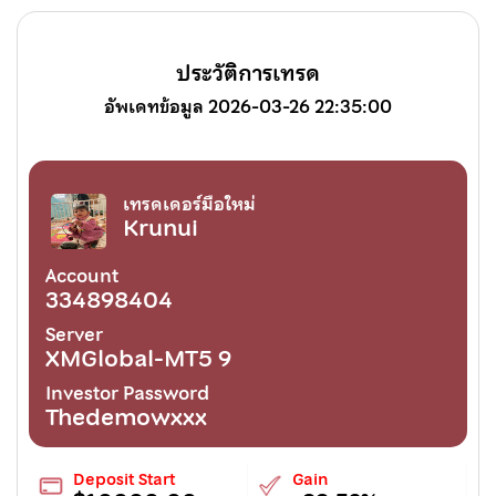
ประวัติการเทรด
อัพเดทข้อมูล 2026-03-26 22:35:00
เทรดเดอร์มือใหม่
Krunui
Account
334898404
Server
XMGlobal-MT5 9
Investor Password
Thedemowxxx
Deposit Start
Gain