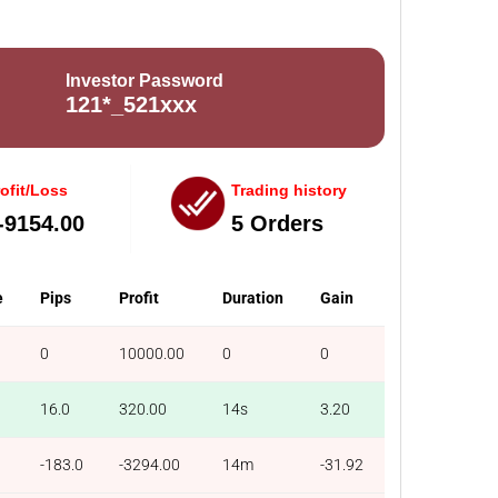
Investor Password
121*_521xxx
ofit/Loss
Trading history
-9154.00
5 Orders
e
Pips
Profit
Duration
Gain
0
10000.00
0
0
16.0
320.00
14s
3.20
-183.0
-3294.00
14m
-31.92