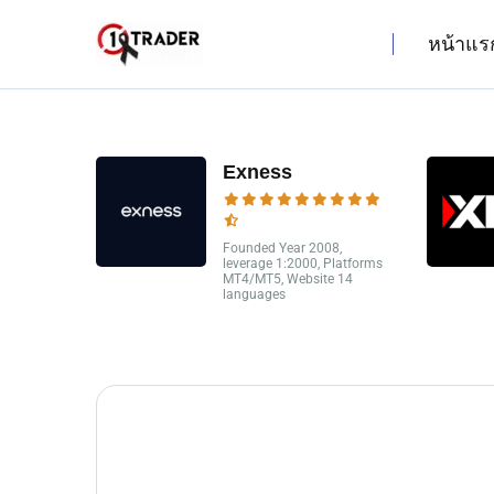
หน้าแร
Exness
Founded Year 2008,
leverage 1:2000, Platforms
MT4/MT5, Website 14
languages