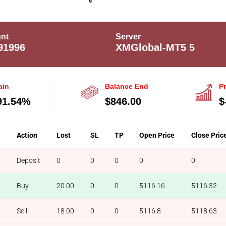
nt
Server
91996
XMGlobal-MT5 5
ain
Balance End
Pr
91.54%
$846.00
$
l
Action
Lost
SL
TP
Open Price
Close Pric
Deposit
0
0
0
0
0
Buy
20.00
0
0
5116.16
5116.32
Sell
18.00
0
0
5116.8
5118.63