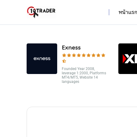
หน้าแร
Exness
Founded Year 2008,
leverage 1:2000, Platforms
MT4/MT5, Website 14
languages