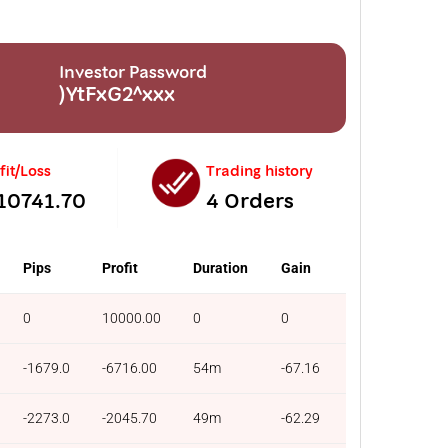
Investor Password
)YtFxG2^xxx
fit/Loss
Trading history
10741.70
4 Orders
Pips
Profit
Duration
Gain
0
10000.00
0
0
-1679.0
-6716.00
54m
-67.16
-2273.0
-2045.70
49m
-62.29