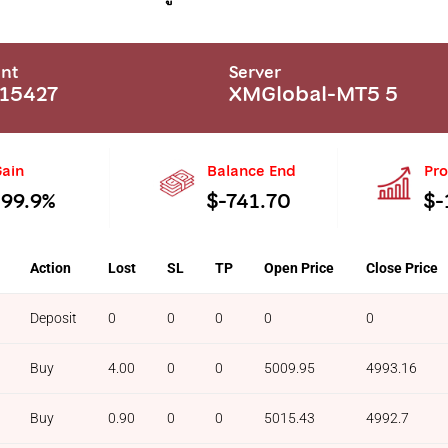
nt
Server
15427
XMGlobal-MT5 5
ain
Balance End
Pro
-99.9%
$-741.70
$-
Action
Lost
SL
TP
Open Price
Close Price
Deposit
0
0
0
0
0
Buy
4.00
0
0
5009.95
4993.16
Buy
0.90
0
0
5015.43
4992.7