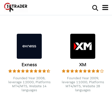
Exness
XM
Founded Year 2008,
Founded Year 2009,
leverage 1:2000, Platforms
leverage 1:1000, Platforms
MT4/MT5, Website 14
MT4/MT5, Website 28
languages
languages