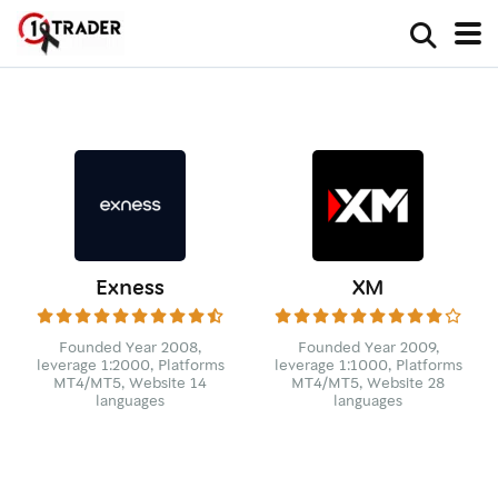
Exness
XM
Founded Year 2008,
Founded Year 2009,
leverage 1:2000, Platforms
leverage 1:1000, Platforms
MT4/MT5, Website 14
MT4/MT5, Website 28
languages
languages