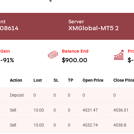
nt
Server
708614
XMGlobal-MT5 2
Gain
Balance End
Pro
-91%
$900.00
$
l
Action
Lost
SL
TP
Open Price
Close Pric
Deposit
0
0
0
0
0
Sell
10.00
0
0
4531.47
4536.51
Sell
10.00
0
0
4532.74
4536.8