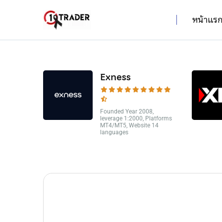
หน้าแร
Exness
Founded Year 2008,
leverage 1:2000, Platforms
MT4/MT5, Website 14
languages