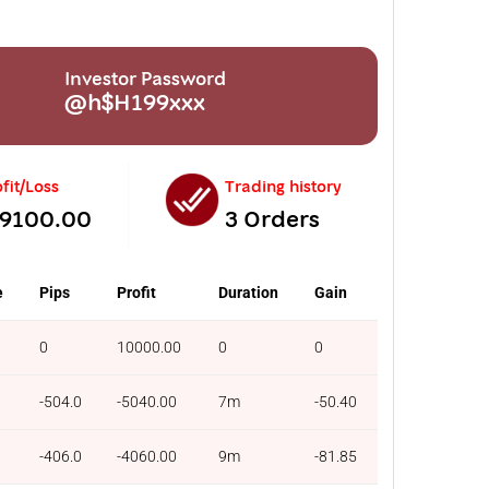
Investor Password
@h$H199xxx
fit/Loss
Trading history
-9100.00
3 Orders
e
Pips
Profit
Duration
Gain
0
10000.00
0
0
-504.0
-5040.00
7m
-50.40
-406.0
-4060.00
9m
-81.85