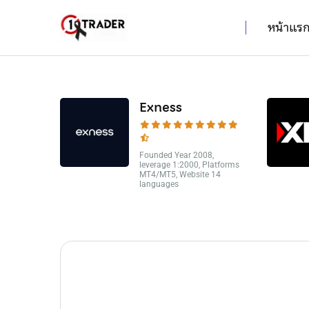
หน้าแร
Exness
Founded Year 2008,
leverage 1:2000, Platforms
MT4/MT5, Website 14
languages