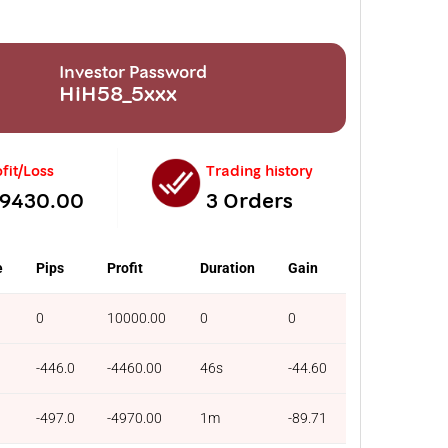
Investor Password
HiH58_5xxx
fit/Loss
Trading history
-9430.00
3 Orders
e
Pips
Profit
Duration
Gain
0
10000.00
0
0
-446.0
-4460.00
46s
-44.60
-497.0
-4970.00
1m
-89.71