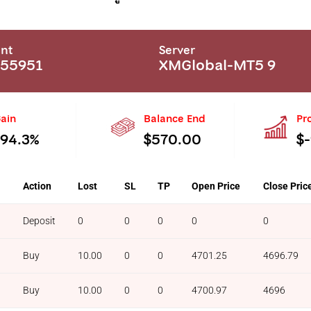
nt
Server
355951
XMGlobal-MT5 9
ain
Balance End
Pro
-94.3%
$570.00
$
l
Action
Lost
SL
TP
Open Price
Close Pric
Deposit
0
0
0
0
0
Buy
10.00
0
0
4701.25
4696.79
Buy
10.00
0
0
4700.97
4696