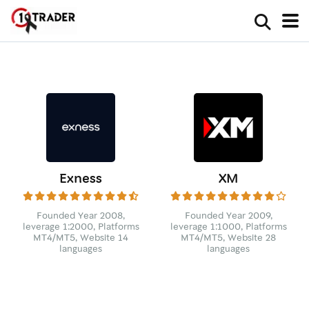
Exness
XM
Founded Year 2008,
Founded Year 2009,
leverage 1:2000, Platforms
leverage 1:1000, Platforms
MT4/MT5, Website 14
MT4/MT5, Website 28
languages
languages