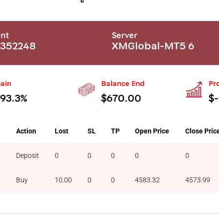
nt
Server
352248
XMGlobal-MT5 6
ain
Balance End
Pro
-93.3%
$670.00
$
l
Action
Lost
SL
TP
Open Price
Close Pric
Deposit
0
0
0
0
0
Buy
10.00
0
0
4583.32
4573.99