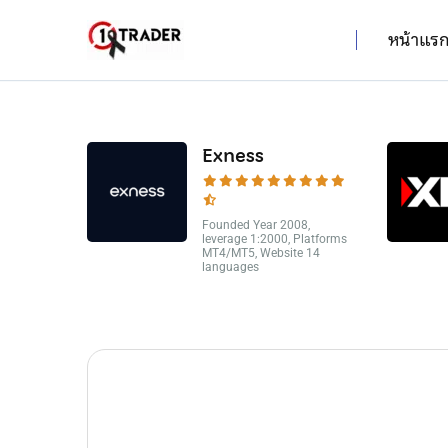
หน้าแร
Exness
Founded Year 2008,
leverage 1:2000, Platforms
MT4/MT5, Website 14
languages