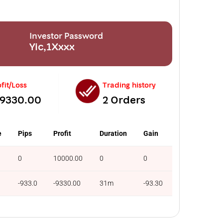
Investor Password
Yic,1Xxxx
fit/Loss
Trading history
-9330.00
2 Orders
e
Pips
Profit
Duration
Gain
0
10000.00
0
0
-933.0
-9330.00
31m
-93.30