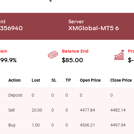
nt
Server
1356940
XMGlobal-MT5 6
ain
Balance End
Pr
-99.9%
$85.00
$
Action
Lost
SL
TP
Open Price
Close Price
Deposit
0
0
0
0
0
Sell
20.00
0
0
4477.84
4482.14
Buy
1.00
0
0
4506.21
4497.94