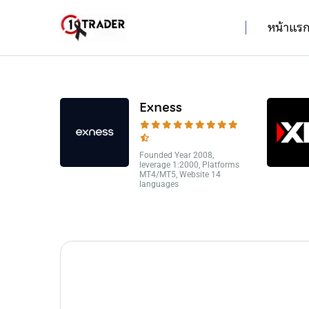
หน้าแร
Exness
Founded Year 2008,
leverage 1:2000, Platforms
MT4/MT5, Website 14
languages