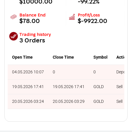
$10000.00
-99.22%
Balance End
Profit/Loss
$78.00
$-9922.00
Trading history
3 Orders
Open Time
Close Time
Symbol
Action
04.05.2026 10:07
0
0
Deposit
19.05.2026 17:41
19.05.2026 17:41
GOLD
Sell
20.05.2026 03:24
20.05.2026 03:29
GOLD
Sell