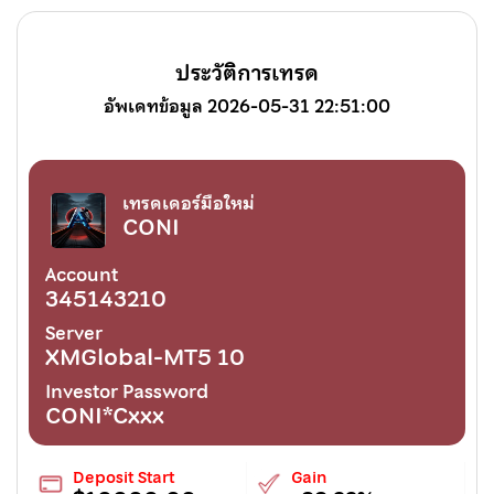
ประวัติการเทรด
อัพเดทข้อมูล 2026-05-31 22:51:00
เทรดเดอร์มือใหม่
CONI
Account
345143210
Server
XMGlobal-MT5 10
Investor Password
CONI*Cxxx
Deposit Start
Gain