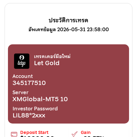
ประวัติการเทรด
อัพเดทข้อมูล 2026-05-31 23:58:00
เทรดเดอร์มือใหม่
Let Gold
Account
345177510
Server
XMGlobal-MT5 10
Investor Password
LiL88*2xxx
Deposit Start
Gain