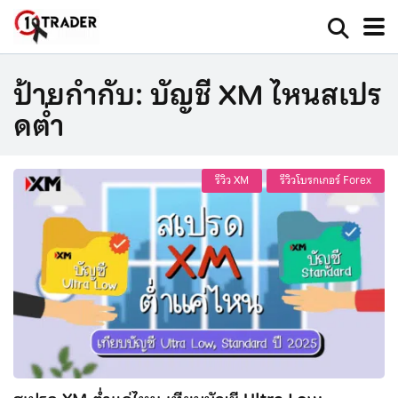
ป้ายกำกับ:
บัญชี XM ไหนสเปร
ดต่ำ
รีวิว XM
รีวิวโบรกเกอร์ Forex