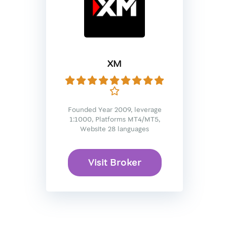
XM
Founded Year 2009, leverage
1:1000, Platforms MT4/MT5,
Website 28 languages
Visit Broker