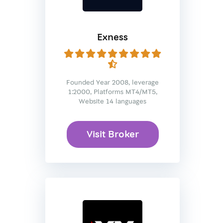
Exness
Founded Year 2008, leverage
1:2000, Platforms MT4/MT5,
Website 14 languages
Visit Broker