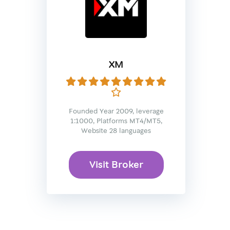
XM
Founded Year 2009, leverage
1:1000, Platforms MT4/MT5,
Website 28 languages
Visit Broker