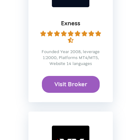
Exness
Founded Year 2008, leverage
1:2000, Platforms MT4/MT5,
Website 14 languages
Visit Broker