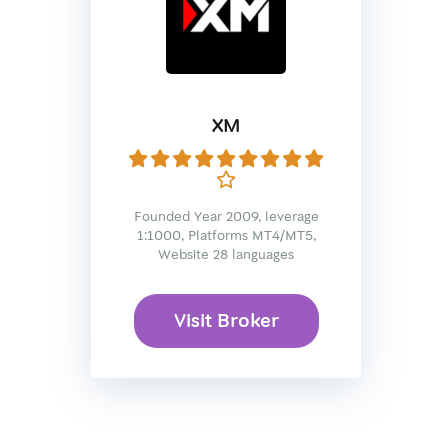
XM
Founded Year 2009, leverage
1:1000, Platforms MT4/MT5,
Website 28 languages
Visit Broker