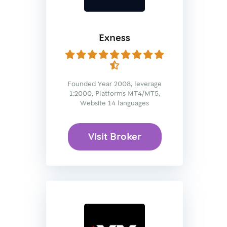
Exness
Founded Year 2008, leverage
1:2000, Platforms MT4/MT5,
Website 14 languages
Visit Broker