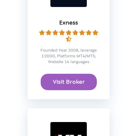
Exness
Founded Year 2008, leverage
1:2000, Platforms MT4/MT5,
Website 14 languages
Visit Broker