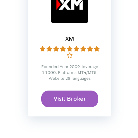
XM
Founded Year 2009, leverage
1:1000, Platforms MT4/MT5,
Website 28 languages
Visit Broker