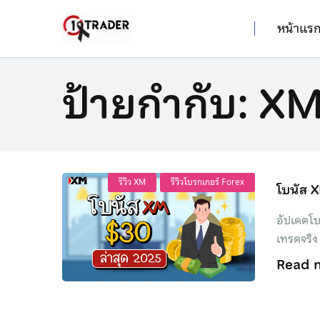
หน้าแร
ป้ายกำกับ:
XM
รีวิว XM
รีวิวโบรกเกอร์ Forex
โบนัส X
อัปเดตโบ
เทรดจริง ถ
Read 