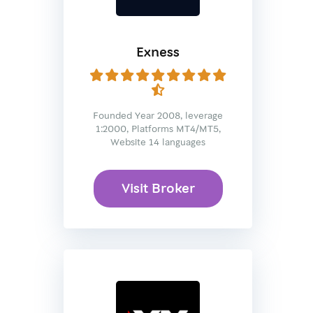
Exness
Founded Year 2008, leverage
1:2000, Platforms MT4/MT5,
Website 14 languages
Visit Broker