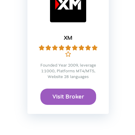
XM
Founded Year 2009, leverage
1:1000, Platforms MT4/MT5,
Website 28 languages
Visit Broker